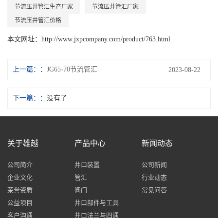
节流压井管汇生产厂家
节流压井管汇厂家
节流压井管汇价格
本文网址：
http://www.jxpcompany.com/product/763.html
上一篇：
JG65-70节流管汇
2023-08-22
下一篇：
没有了
关于雄越
产品中心
新闻动态
公司简介
井口装置
公司新闻
企业文化
管汇
行业动态
荣誉资质
阀门
常见问答
公益项目
井口部件与工具
客户沟通
井口法兰与四通