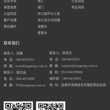
企业文化
管汇
行业动态
荣誉资质
阀门
常见问答
公益项目
井口部件与工具
客户沟通
井口法兰与四通
售后维护
油管头
套管头
联系我们
联系人：徐培杰
联系人：邱晨
电 话：18914633921
电 话：18914633551
邮 箱：xupeijie@jxpgroup.com.cn
邮 箱：scott@jxpgroup.com.cn
座 机：0515-84109966
联系人：顾正淼
海外部：18914633905
电 话：18914633898
地 址：盐城市滨海县东坎镇民营创业园
邮 箱：XY@jxpgroup.com.cn